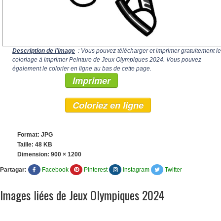
Description de l'image
: Vous pouvez télécharger et imprimer gratuitement le
coloriage à imprimer Peinture de Jeux Olympiques 2024. Vous pouvez
également le colorier en ligne au bas de cette page.
Imprimer
Coloriez en ligne
Format: JPG
Taille: 48 KB
Dimension:
900 × 1200
Partagar:
Facebook
Pinterest
Instagram
Twitter
Images liées de Jeux Olympiques 2024