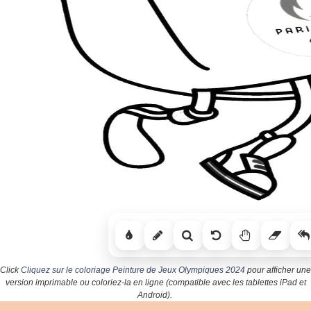
Click
Cliquez sur le coloriage Peinture de Jeux Olympiques 2024
pour afficher une
version imprimable ou coloriez-la en ligne (compatible avec les tablettes iPad et
Android).