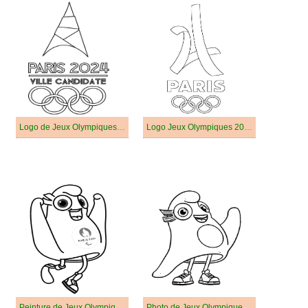
Logo de Jeux Olympiques de Paris
Logo Jeux Olympiques 2024
Peinture de Jeux Olympiques 2024
Photo de Jeux Olympiques 2024