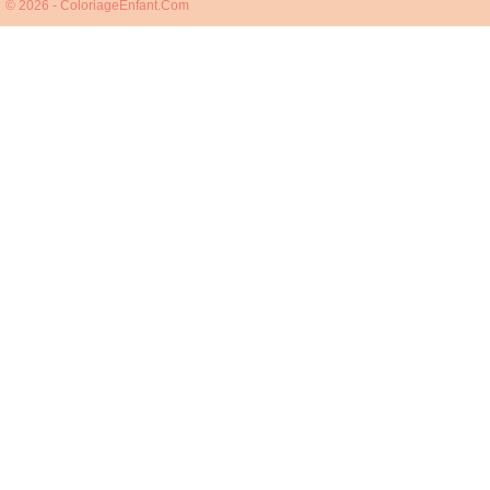
© 2026 - ColoriageEnfant.Com