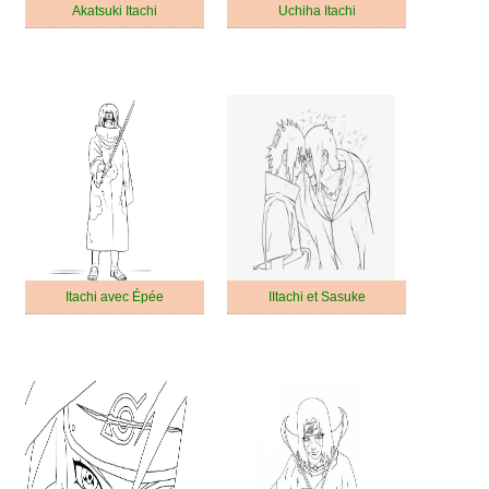
Akatsuki Itachi
Uchiha Itachi
Itachi avec Épée
IItachi et Sasuke