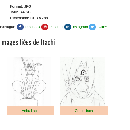
Format: JPG
Taille: 44 KB
Dimension:
1013 × 788
Partagar:
Facebook
Pinterest
Instagram
Twitter
Images liées de Itachi
Anbu Itachi
Genin Itachi