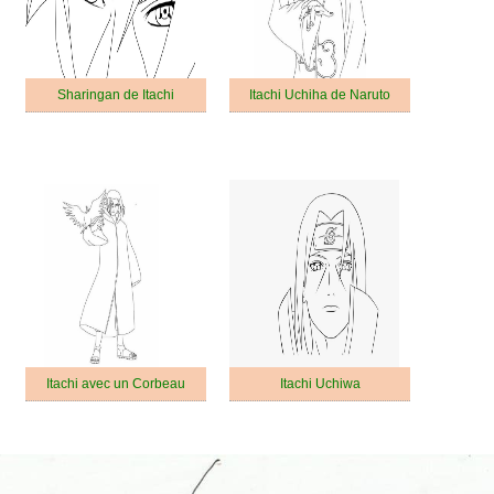
Sharingan de Itachi
Itachi Uchiha de Naruto
Itachi avec un Corbeau
Itachi Uchiwa