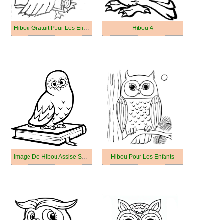
Hibou Gratuit Pour Les Enfants
Hibou 4
Image De Hibou Assise Sur Un Livre
Hibou Pour Les Enfants