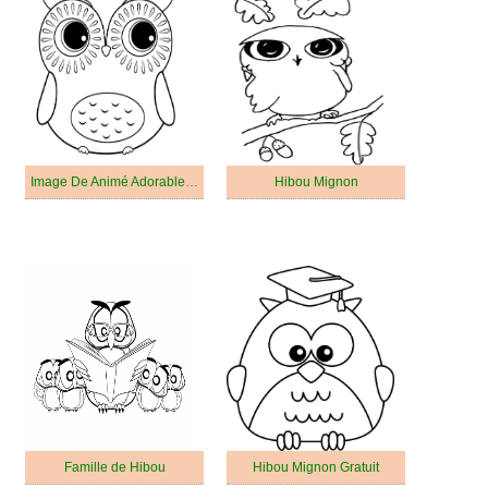
Image De Animé Adorable Hibou
Hibou Mignon
Famille de Hibou
Hibou Mignon Gratuit