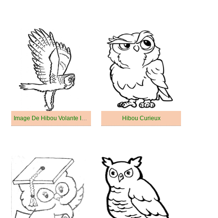
Image De Hibou Volante Imprimable
Hibou Curieux