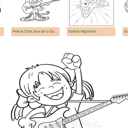
Pete le Chat Joue de la Guitare
Guitare Mignonne
Gu