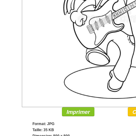
Imprimer
C
Format: JPG
Taille: 35 KB