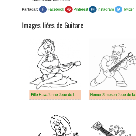
Dimension:
800 × 800
Partagar:
Facebook
Pinterest
Instagram
Twitter
Images liées de Guitare
Fille Hawaïenne Joue de la Guitare
Homer Si