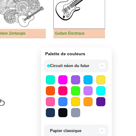
itare Zentangle
Guitare Électrique
Palette de couleurs
Circuit néon du futur
−
Papier classique
−