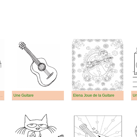
mpson Joue de la Guitare
Une Guitare
Elena Joue de la Guitare