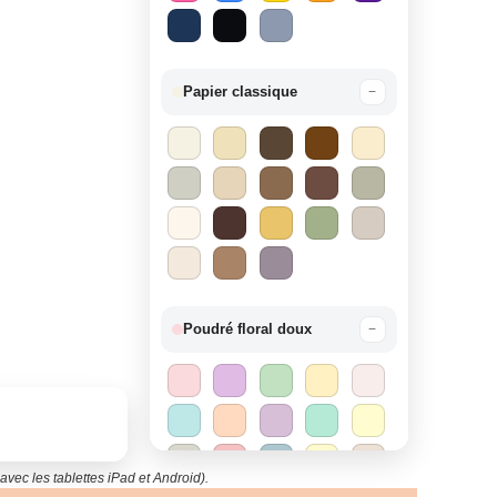
Papier classique
−
Poudré floral doux
−
avec les tablettes iPad et Android).