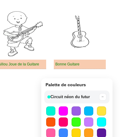
illou Joue de la Guitare
Bonne Guitare
Palette de couleurs
Circuit néon du futur
−