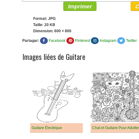
Imprimer
C
Format: JPG
Taille: 20 KB
Dimension:
600 × 800
Partagar:
Facebook
Pinterest
Instagram
Twitter
Images liées de Guitare
Guitare Électrique
Chat et Guitare Pour Adulte