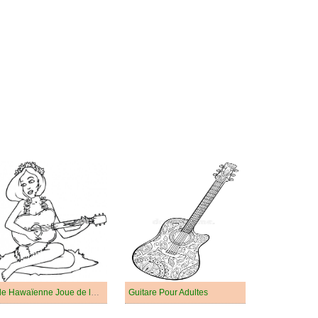
Fille Hawaïenne Joue de la Guitare
Guitare Pour Adultes