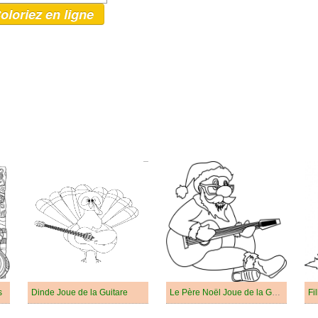
oloriez en ligne
s
Dinde Joue de la Guitare
Le Père Noël Joue de la Guitare