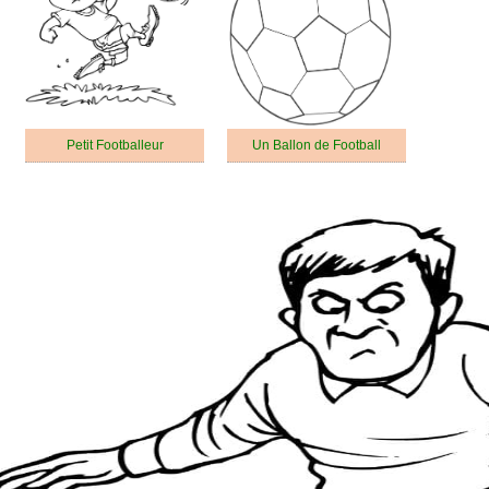
Petit Footballeur
Un Ballon de Football