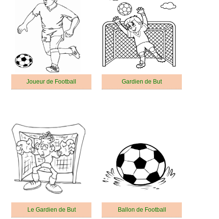
Joueur de Football
Gardien de But
Le Gardien de But
Ballon de Football