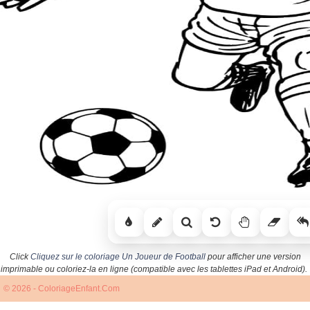
Click
Cliquez sur le coloriage Un Joueur de Football
pour afficher une version
imprimable ou coloriez-la en ligne (compatible avec les tablettes iPad et Android).
© 2026 - ColoriageEnfant.Com