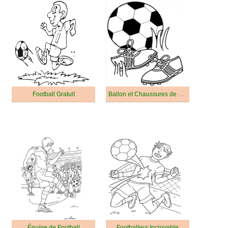
Football Gratuit
Ballon et Chaussures de Football
Équipe de Football
Footballeur Incroyable