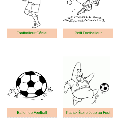
Footballeur Génial
Petit Footballeur
Ballon de Football
Patrick Étoile Joue au Foot