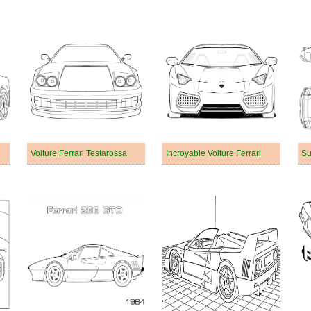
Voiture Ferrari Testarossa
Incroyable Voiture Ferrari
Su