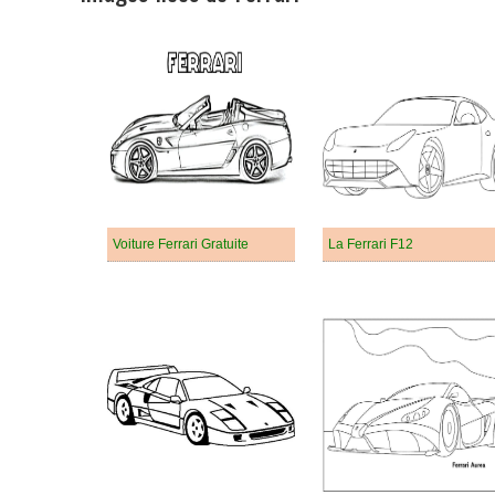
Voiture Ferrari Gratuite
La Ferrari F12