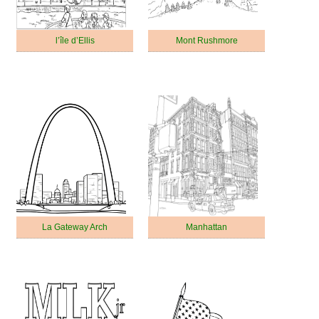
l’île d’Ellis
Mont Rushmore
La Gateway Arch
Manhattan