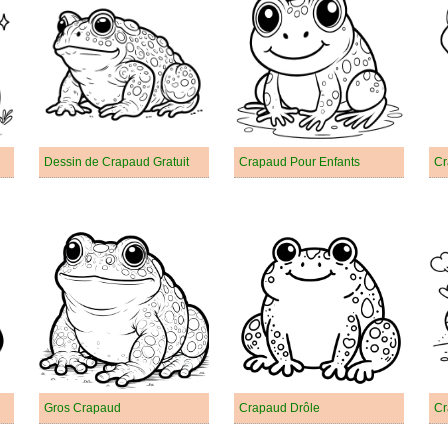
Dessin de Crapaud Gratuit
Crapaud Pour Enfants
Cr
Gros Crapaud
Crapaud Drôle
Cr