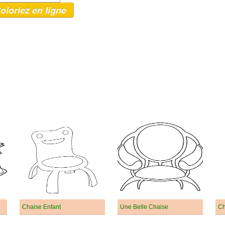
oloriez en ligne
Chaise Enfant
Une Belle Chaise
Ch