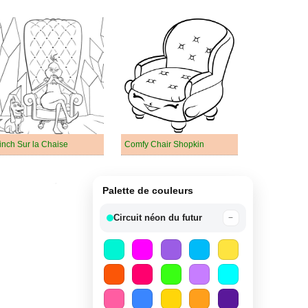
inch Sur la Chaise
Comfy Chair Shopkin
Palette de couleurs
Circuit néon du futur
−