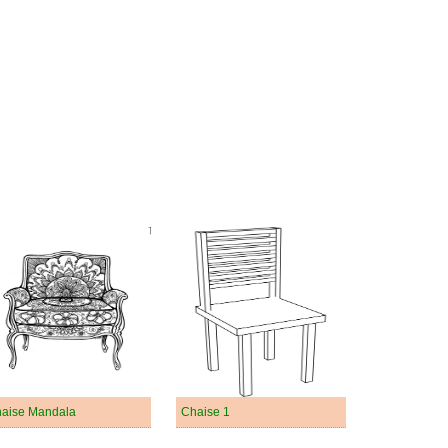
aise Mandala
Chaise 1