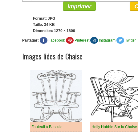
Imprimer
C
Format: JPG
Taille: 34 KB
Dimension:
1270 × 1800
Partagar:
Facebook
Pinterest
Instagram
Twitter
Images liées de Chaise
Fauteuil à Bascule
Holly Hobbie Sur la Chaise