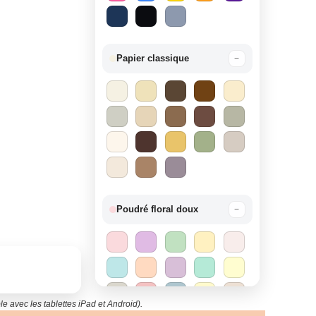
Papier classique
−
Poudré floral doux
−
e avec les tablettes iPad et Android).