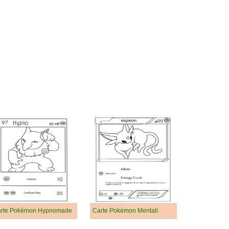
rte Pokémon Hypnomade
Carte Pokémon Mentali