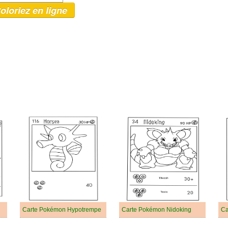
oloriez en ligne
Carte Pokémon Hypotrempe
Carte Pokémon Nidoking
Ca