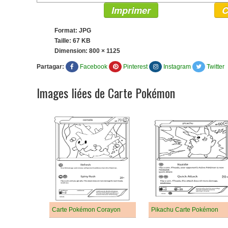
Imprimer
C
Format: JPG
Taille: 67 KB
Dimension:
800 × 1125
Partagar:
Facebook
Pinterest
Instagram
Twitter
Images liées de Carte Pokémon
Carte Pokémon Corayon
Pikachu Carte Pokémon