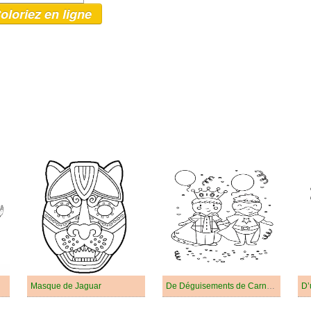
oloriez en ligne
Masque de Jaguar
De Déguisements de Carnaval, Roi et Super-Héros