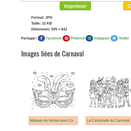
Imprimer
C
Format: JPG
Taille: 32 KB
Dimension:
595 × 842
Partagar:
Facebook
Pinterest
Instagram
Twitter
Images liées de Carnaval
Masque de Venise pour Carnaval
La Cavalcade du Carnaval