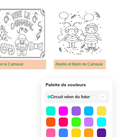
ve le Carnaval
Abeille et Marin de Carnaval
Palette de couleurs
Circuit néon du futur
−