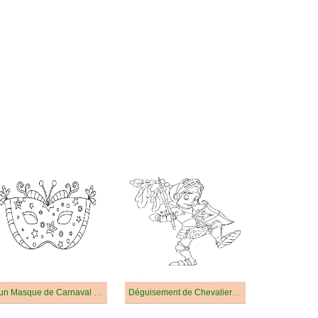
D’un Masque de Carnaval Étoile
Déguisement de Chevalier Pour Carnaval