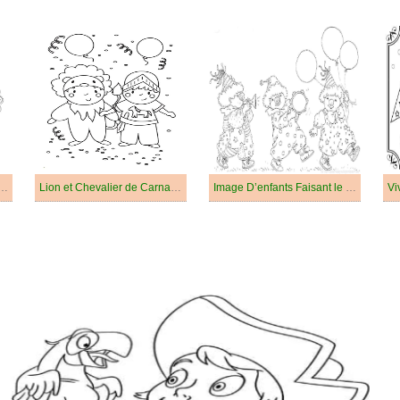
Femme avec un Masque de Carnaval
Lion et Chevalier de Carnaval
Image D’enfants Faisant le Carnaval à Colorier
Vi