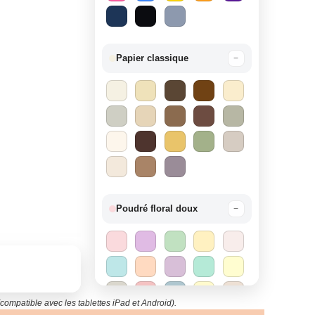
Papier classique
−
Poudré floral doux
−
compatible avec les tablettes iPad et Android).