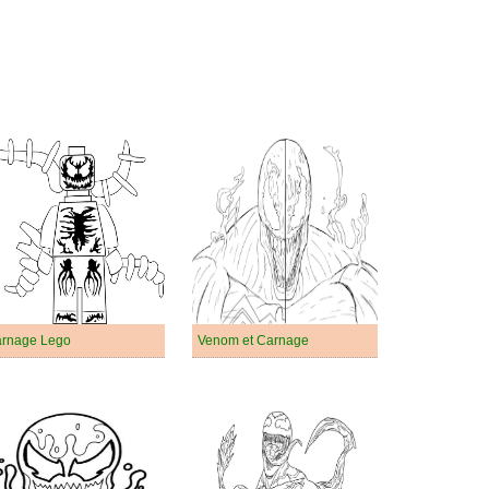
rnage Lego
Venom et Carnage