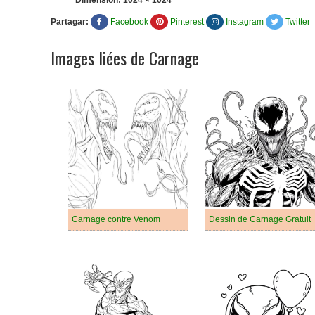
Dimension:
1024 × 1024
Partagar:
Facebook
Pinterest
Instagram
Twitter
Images liées de Carnage
Carnage contre Venom
Dessin de Carnage Gratuit