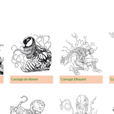
Carnage de Marvel
Carnage Effrayant
Ca