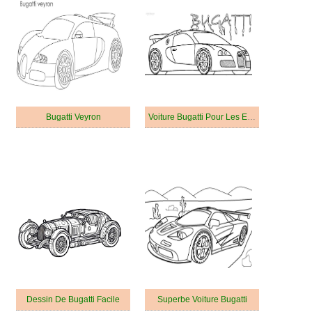
Bugatti Veyron
Voiture Bugatti Pour Les Enfants
Dessin De Bugatti Facile
Superbe Voiture Bugatti