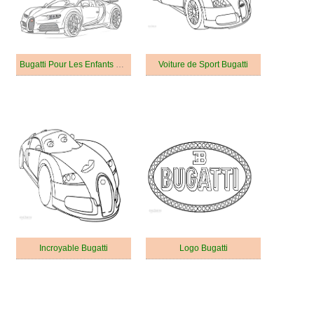
Bugatti Pour Les Enfants De 1 An
Voiture de Sport Bugatti
Incroyable Bugatti
Logo Bugatti