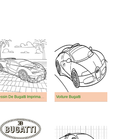
Dessin De Bugatti Imprimable
Voiture Bugatti