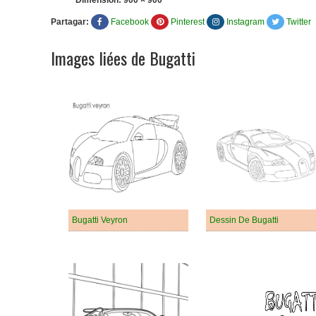
Dimension:
900 × 900
Partagar:
Facebook
Pinterest
Instagram
Twitter
Images liées de Bugatti
Bugatti Veyron
Dessin De Bugatti