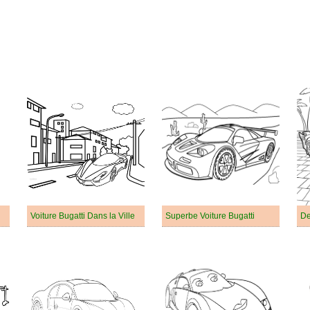
Voiture Bugatti Dans la Ville
Superbe Voiture Bugatti