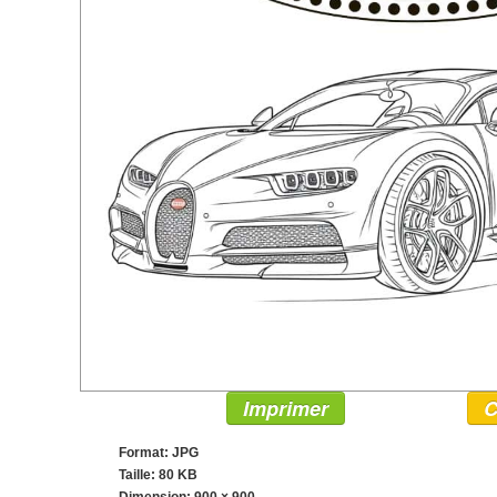
Imprimer
C
Format: JPG
Taille: 80 KB