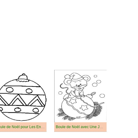
Boule de Noël pour Les Enfants
Boule de Noël avec Une Jolie Souris