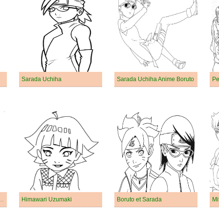
Sarada Uchiha
Sarada Uchiha Anime Boruto
Pe
hiha de Anime Boruto
Himawari Uzumaki
Boruto et Sarada
Mi