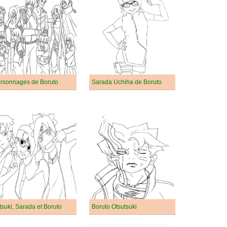
rsonnages de Boruto
Sarada Uchiha de Boruto
tsuki, Sarada et Boruto
Boruto Otsutsuki