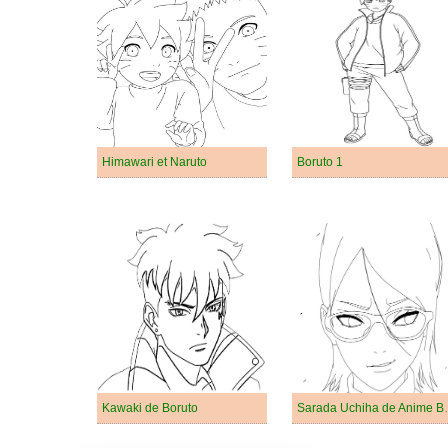
Himawari et Naruto
Boruto 1
Kawaki de Boruto
Sarada Uc