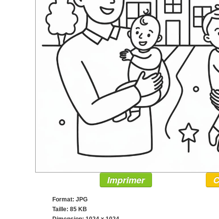
Imprimer
C
Format: JPG
Taille: 85 KB