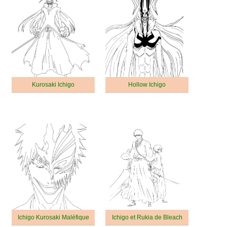
Kurosaki Ichigo
Hollow Ichigo
Ichigo Kurosaki Maléfique
Ichigo et Rukia de Bleach