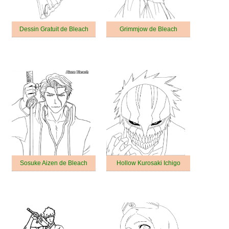
Dessin Gratuit de Bleach
Grimmjow de Bleach
Sosuke Aizen de Bleach
Hollow Kurosaki Ichigo