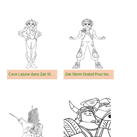
Cece Lejune dans Zak Storm
Zak Storm Gratuit Pour les Enfants