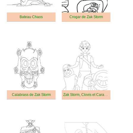
Bateau Chaos
Crogar de Zak Storm
Calabrass de Zak Storm
Zak Storm, Clovis et Caramba