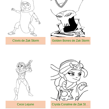
Clovis de Zak Storm
Golden Bones de Zak Storm
Cece Lejune
Crysta Coraline de Zak Storm