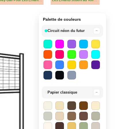
Volley-Ball Pour Les Enfants De 2 An
Les Enfants Jouent au Volley-ball
Palette de couleurs
Circuit néon du futur
−
Papier classique
−