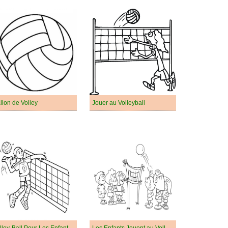
llon de Volley
Jouer au Volleyball