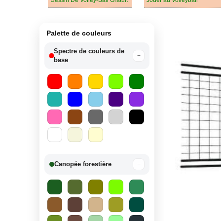
Dessin De Volley-Ball Gratuit
Jouer au Volleyball
Palette de couleurs
Spectre de couleurs de
−
base
Canopée forestière
−