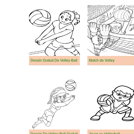
Dessin Gratuit De Volley-Ball
Match de Volley