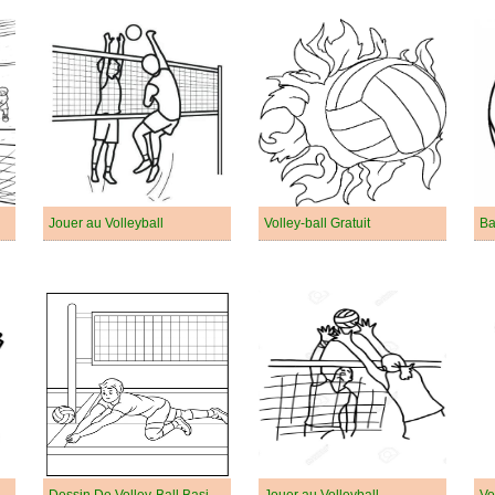
Jouer au Volleyball
Volley-ball Gratuit
Ba