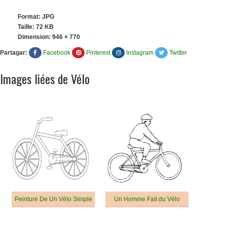
Format: JPG
Taille: 72 KB
Dimension:
946 × 770
Partagar:
Facebook
Pinterest
Instagram
Twitter
Images liées de Vélo
Peinture De Un Vélo Simple
Un Homme Fait du Vélo