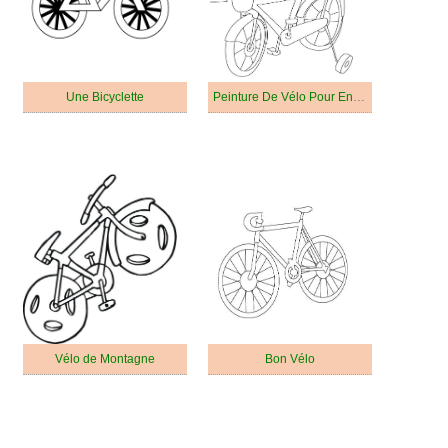
Une Bicyclette
Peinture De Vélo Pour Enfants
Vélo de Montagne
Bon Vélo