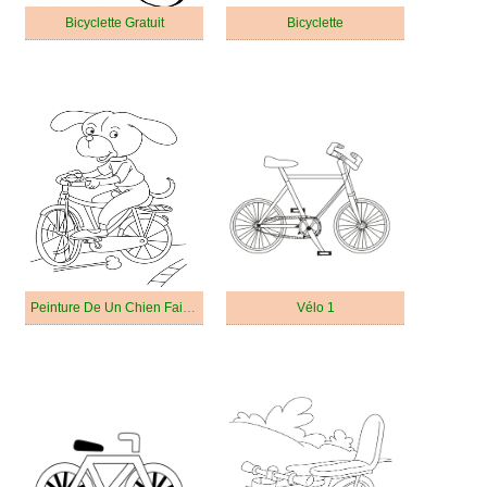
Bicyclette Gratuit
Bicyclette
Peinture De Un Chien Fait Du Vélo
Vélo 1