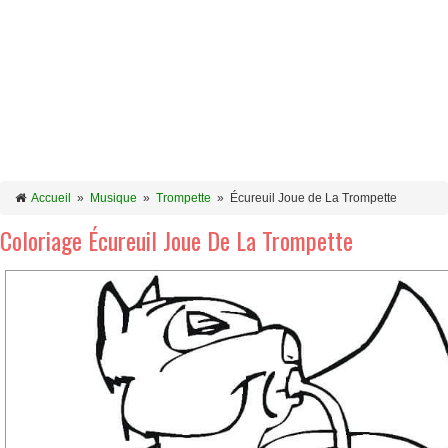
Accueil
»
Musique
»
Trompette
»
Écureuil Joue de La Trompette
Coloriage Écureuil Joue De La Trompette