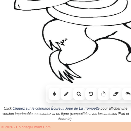
Click
Cliquez sur le coloriage Écureuil Joue de La Trompette
pour afficher une
version imprimable ou coloriez-la en ligne (compatible avec les tablettes iPad et
Android).
© 2026 - ColoriageEnfant.Com