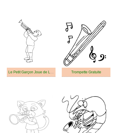
Le Petit Garçon Joue de La Trompette
Trompette Gratuite