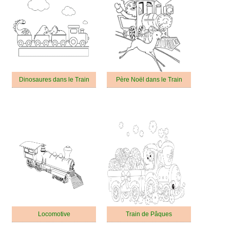
Dinosaures dans le Train
Père Noël dans le Train
Locomotive
Train de Pâques