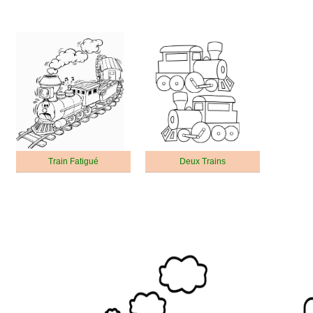
Train Fatigué
Deux Trains