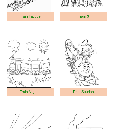
Train Fatigué
Train 3
Train Mignon
Train Souriant