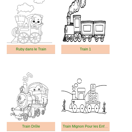
Ruby dans le Train
Train 1
Train Drôle
Train Mignon Pour les Enfants