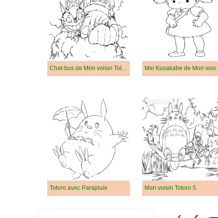
Chat-bus de Mon voisin Totoro
Mei Kusakab
Totoro avec Parapluie
Mon voisin Totoro 5