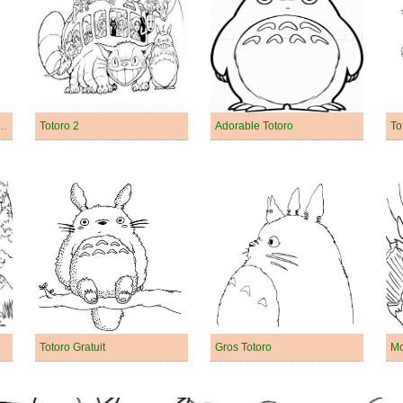
e de Mon voisin Totoro
Totoro 2
Adorable Totoro
To
Totoro Gratuit
Gros Totoro
Mo