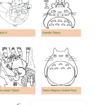
toro 4
Famille Totoro
n voisin Totoro
Totoro Mignon Gratuit Pour les Enfants