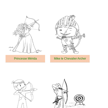
Princesse Mérida
Mike le Chevalier Archer