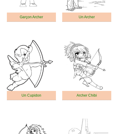
Garçon Archer
Un Archer
Un Cupidon
Archer Chibi