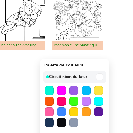
Caine dans The Amazing Digital Circus
Imprimable The Amazing Digital Circus
Palette de couleurs
Circuit néon du futur
−