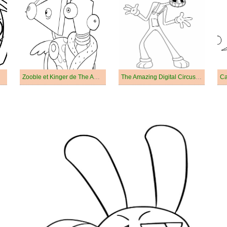
Zooble et Kinger de The Amazing Digital Circus
The Amazing Digital Circus Jax