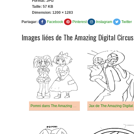
Format: JPG
Taille: 57 KB
Dimension:
1200 × 1283
Partagar:
Facebook
Pinterest
Instagram
Twitter
Images liées de The Amazing Digital Circus
Pomni dans The Amazing Digital Circus
Jax de T