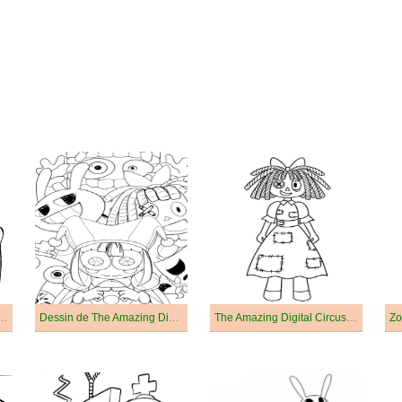
he Amazing Digital Circus
Dessin de The Amazing Digital Circus Gratuit
The Amazing Digital Circus Ragatha