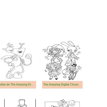
Zooble de The Amazing Digital Circus
The Amazing Digital Circus Pour les Enfants