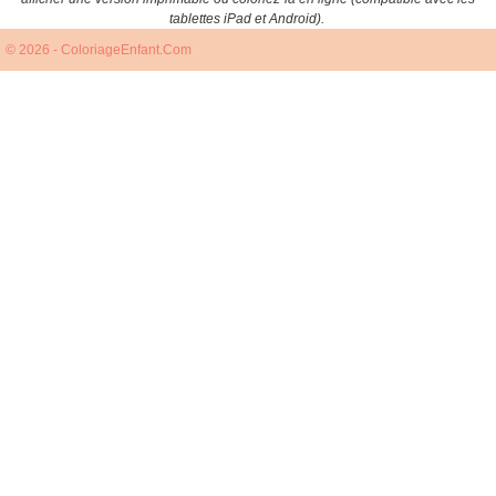
tablettes iPad et Android).
© 2026 - ColoriageEnfant.Com