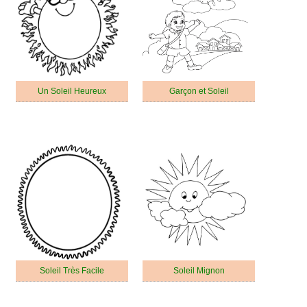
Un Soleil Heureux
Garçon et Soleil
Soleil Très Facile
Soleil Mignon