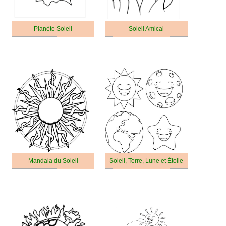
Planète Soleil
Soleil Amical
Mandala du Soleil
Soleil, Terre, Lune et Étoile