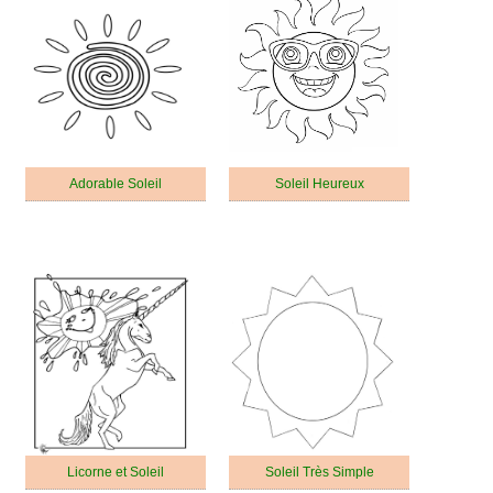
Adorable Soleil
Soleil Heureux
Licorne et Soleil
Soleil Très Simple