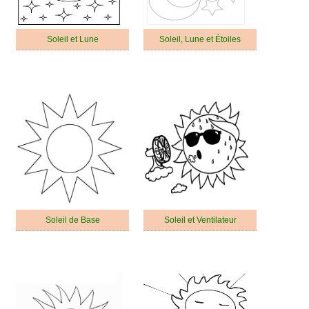
Soleil et Lune
Soleil, Lune et Étoiles
Soleil de Base
Soleil et Ventilateur