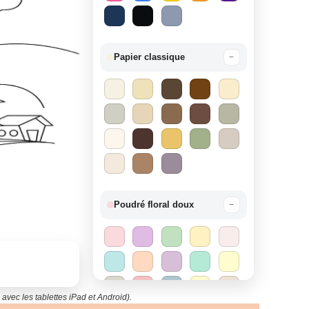
Papier classique
−
Poudré floral doux
−
avec les tablettes iPad et Android).