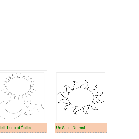
leil, Lune et Étoiles
Un Soleil Normal