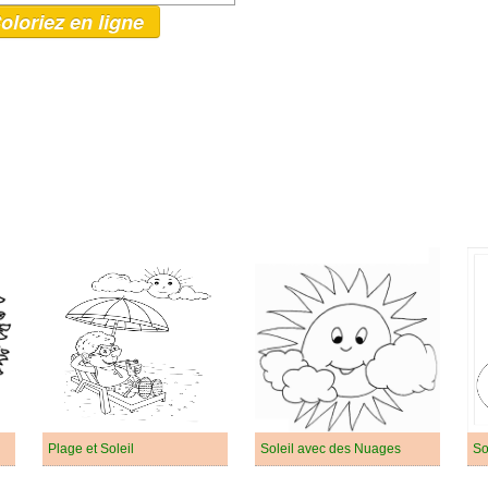
oloriez en ligne
Plage et Soleil
Soleil avec des Nuages
So