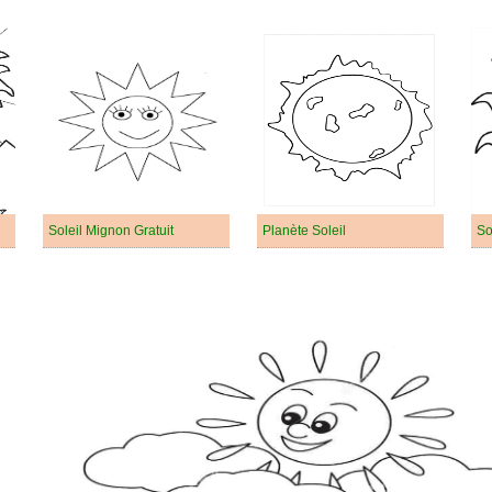
Soleil Mignon Gratuit
Planète Soleil