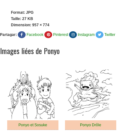
Format: JPG
Taille: 27 KB
Dimension:
957 × 774
Partagar:
Facebook
Pinterest
Instagram
Twitter
Images liées de Ponyo
Ponyo et Sosuke
Ponyo Drôle