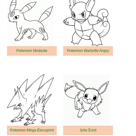
Pokemon Modeste
Pokemon Wartortle Angry
Pokemon Méga-Élecsprint
Jolie Évoli