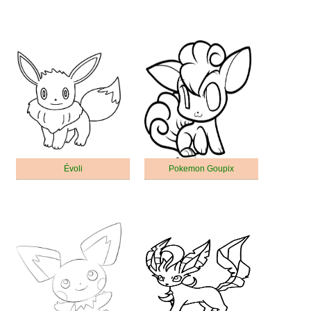
Évoli
Pokemon Goupix