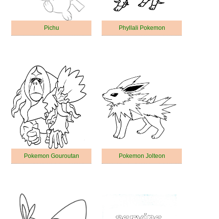
Pichu
Phyllali Pokemon
Pokemon Gouroutan
Pokemon Jolteon