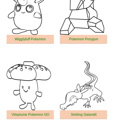
Wigglytuff Pokemon
Pokemon Porygon
Vileplume Pokemon GO
Smiling Salandit