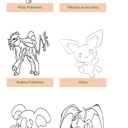
Riolu Pokemon
Pikachu et ses amis
Raikou Pokemon
Pichu