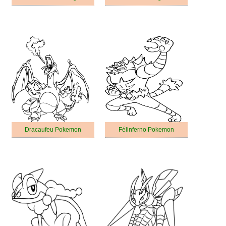
Dracaufeu Pokemon
Félinferno Pokemon