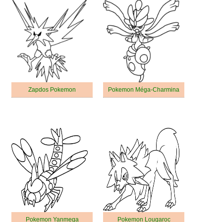
Zapdos Pokemon
Pokemon Méga-Charmina
Pokemon Yanmega
Pokemon Lougaroc