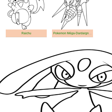
Raichu
Pokemon Méga-Dardargnan