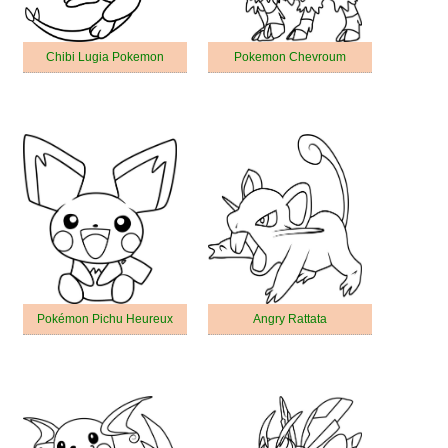
Chibi Lugia Pokemon
Pokemon Chevroum
Pokémon Pichu Heureux
Angry Rattata