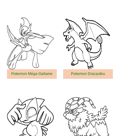
Pokemon Méga-Gallame
Pokemon Dracaufeu