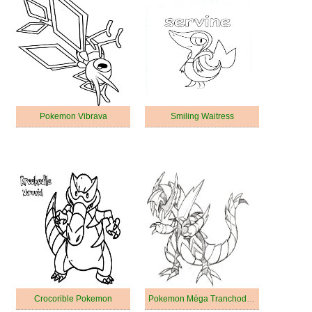
Pokemon Vibrava
Smiling Waitress
Crocorible Pokemon
Pokemon Méga Tranchodon