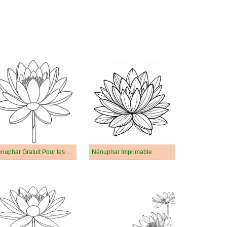
Nénuphar Gratuit Pour les Enfants
Nénuphar Imprimable