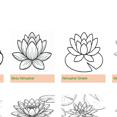
tuit Nénuphar Pour les Enfants
Beau Nénuphar
Nénuphar Simple