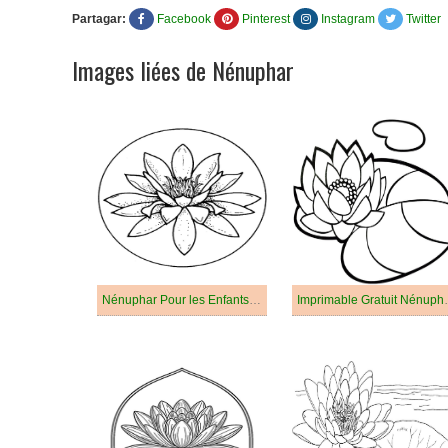
Partagar:
Facebook
Pinterest
Instagram
Twitter
Images liées de Nénuphar
Nénuphar Pour les Enfants de 2 Ans
Imprimable Gra