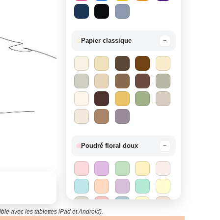
Papier classique
−
Poudré floral doux
−
ble avec les tablettes iPad et Android).