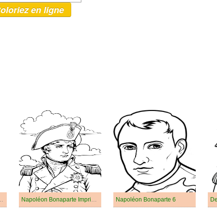
oloriez en ligne
on Bonaparte Imprimable
Napoléon Bonaparte Imprimable Pour Les Enfants
Napoléon Bonaparte 6