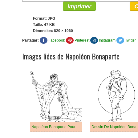
Imprimer
C
Format: JPG
Taille: 47 KB
Dimension:
820 × 1060
Partagar:
Facebook
Pinterest
Instagram
Twitter
Images liées de Napoléon Bonaparte
Napoléon Bonaparte Pour Les Enfants De 4 An
Dessin De Napolé