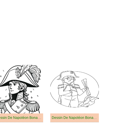
Dessin De Napoléon Bonaparte Pour Les Enfants
Dessin De Napoléon Bonaparte Gratuit