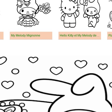
My Melody Mignonne
Hello Kitty et My Melody de Sanrio
Fl