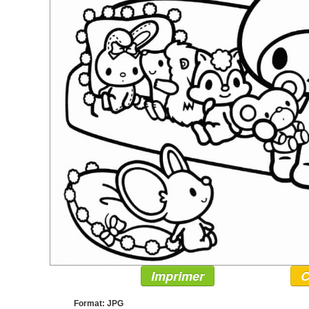
Imprimer
C
Format: JPG