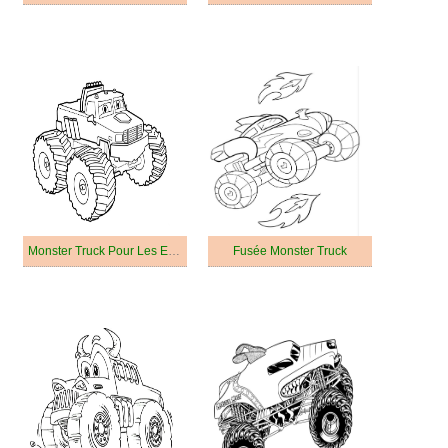
Monster Truck Pour Les Enfants De 6 An
Fusée Monster Truck