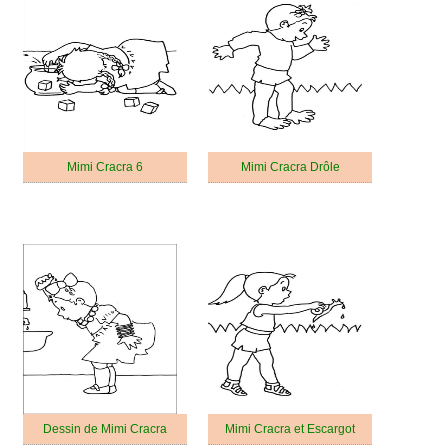
Mimi Cracra 6
Mimi Cracra Drôle
Dessin de Mimi Cracra
Mimi Cracra et Escargot