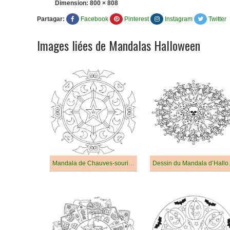
Dimension:
800 × 808
Partagar:
Facebook
Pinterest
Instagram
Twitter
Images liées de Mandalas Halloween
Mandala de Chauves-souris d’Halloween
Dessin du