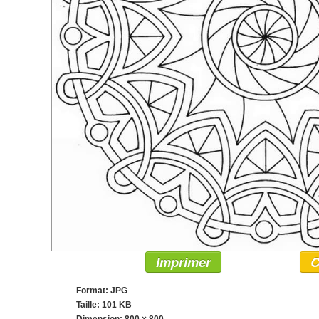
Imprimer
C
Format: JPG
Taille: 101 KB