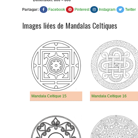
Dimension:
800 × 800
Partagar:
Facebook
Pinterest
Instagram
Twitter
Images liées de Mandalas Celtiques
Mandala Celtique 15
Mandala Celtique 16