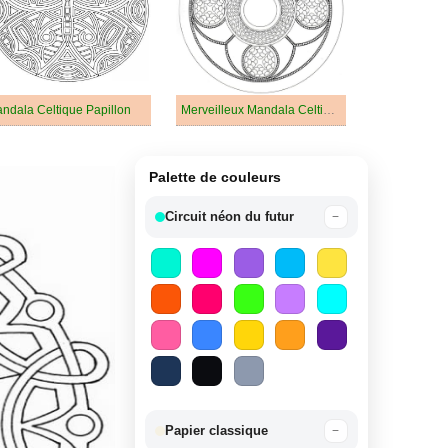
ndala Celtique Papillon
Merveilleux Mandala Celtique
Palette de couleurs
Circuit néon du futur
−
Papier classique
−