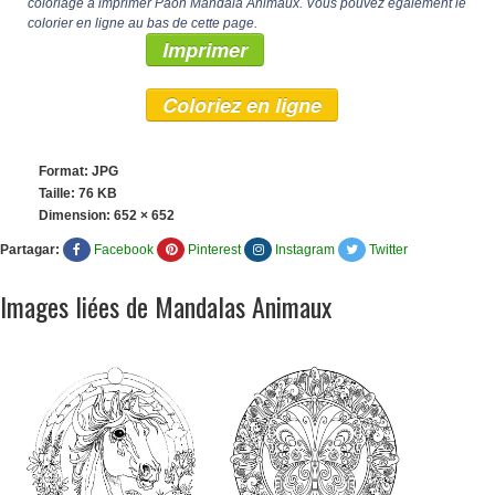
coloriage à imprimer Paon Mandala Animaux. Vous pouvez également le
colorier en ligne au bas de cette page.
Imprimer
Coloriez en ligne
Format: JPG
Taille: 76 KB
Dimension:
652 × 652
Partagar:
Facebook
Pinterest
Instagram
Twitter
Images liées de Mandalas Animaux