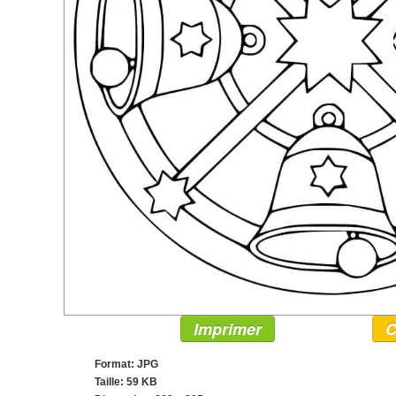
Imprimer
C
Format: JPG
Taille: 59 KB