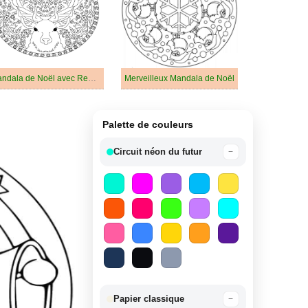
Mandala de Noël avec Renne
Merveilleux Mandala de Noël
Palette de couleurs
Circuit néon du futur
−
Papier classique
−