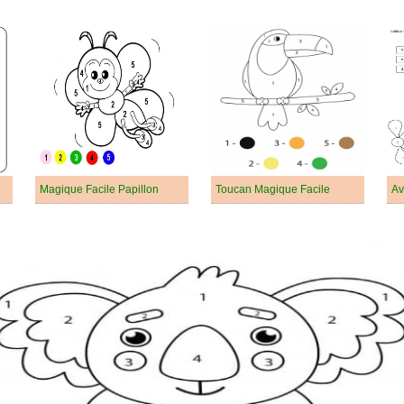
Magique Facile Papillon
Toucan Magique Facile
Av