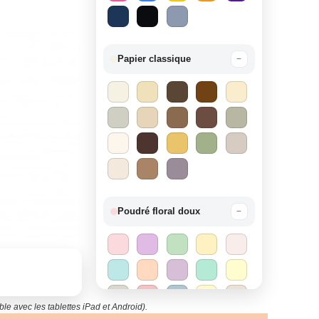
Papier classique
−
Poudré floral doux
−
le avec les tablettes iPad et Android).