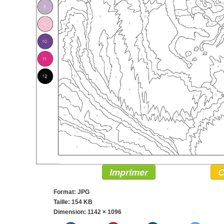
Imprimer
C
Format: JPG
Taille: 154 KB
Dimension:
1142 × 1096