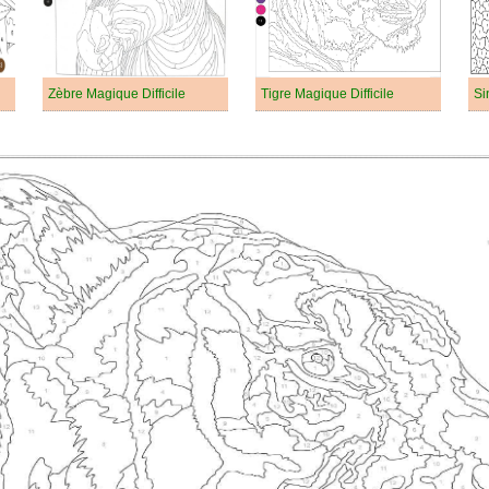
Zèbre Magique Difficile
Tigre Magique Difficile
Si