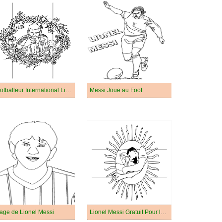
Footballeur International Lionel Messi
Messi Joue au Foot
age de Lionel Messi
Lionel Messi Gratuit Pour les Enfants