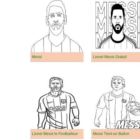
Messi
Lionel Messi Gratuit
Lionel Messi le Footballeur
Messi Tient un Ballon