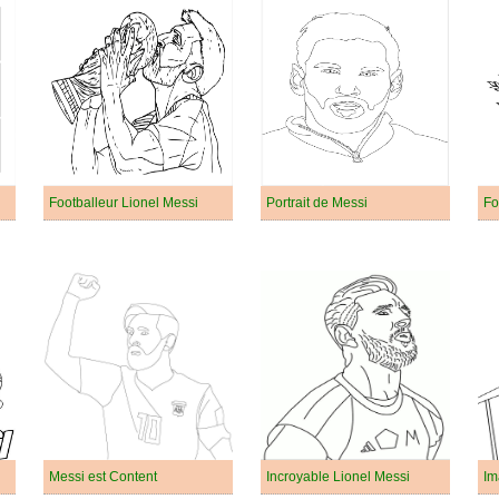
Footballeur Lionel Messi
Portrait de Messi
Messi est Content
Incroyable Lionel Messi
Im